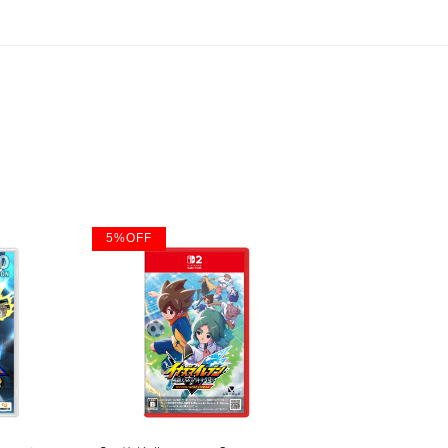
5
%
OFF