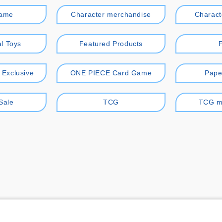
game
Character merchandise
Charact
l Toys
Featured Products
r Exclusive
ONE PIECE Card Game
Pape
Sale
TCG
TCG m