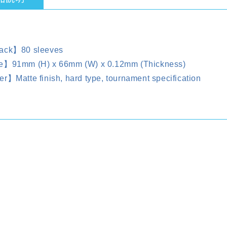
ack】80 sleeves
e】91mm (H) x 66mm (W) x 0.12mm (Thickness)
r】Matte finish, hard type, tournament specification