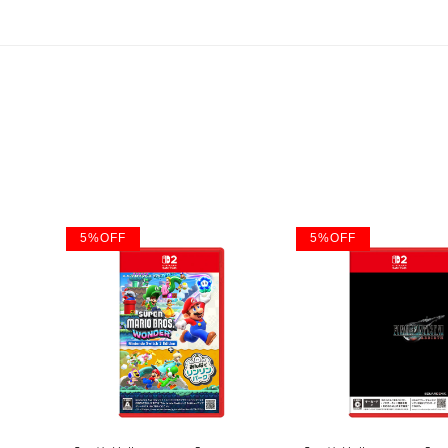
5
%
OFF
5
%
OFF