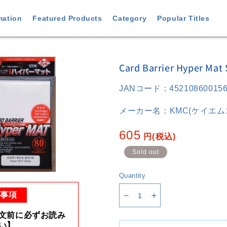
mation
Featured Products
Category
Popular Titles
o
Card Barrier Hyper Mat 
ct
ation
JANコード：
45210860015
メーカー名：
KMC(ケイエ
Regular
605
円
(税込)
price
Sold out
Quantity
意事項
Decrease
Increase
quantity
quantity
文前に必ずお読み
for
for
い】