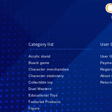
Category list
User 
Acrylic stand
User G
Board game
Payme
Character merchandise
Regard
Character stationery
About 
Collectible toy
Return
Duel Masters
Educational Toys
Featured Products
Figure