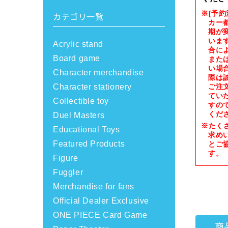
※[予
カテゴリ一覧
カー
期が
いま
Acrylic stand
合に
Board game
また
い場
Character merchandise
際は
Character stationery
ご注
てい
Collectible toy
すの
くだ
Duel Masters
※たく
Educational Toys
求め
Featured Products
とご
す。
Figure
Fuggler
Merchandise for fans
Official Dealer Exclusive
ONE PIECE Card Game
商