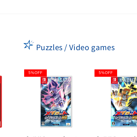
Puzzles / Video games
5
%
OFF
5
%
OFF