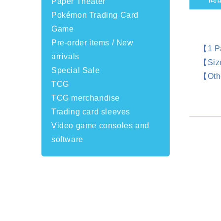
Paper Theater
Pokémon Trading Card
Game
Pre-order items / New
【1 P
arrivals
【Siz
Special Sale
【Othe
TCG
TCG merchandise
Trading card sleeves
Video game consoles and
software