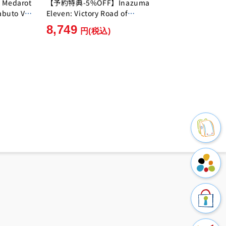
edarot
【予約特典-5%OFF】Inazuma
abuto Ver.
Eleven: Victory Road of
]
Heroes Nintendo Switch 2
8,749
円
(税込)
Edition [Level-5][Switch2]