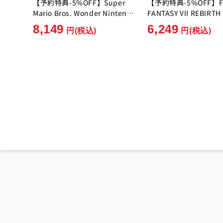
【予約特典-5%OFF】Super
【予約特典-5%OFF】F
Mario Bros. Wonder Nintendo
FANTASY VII REBIRTH
Switch 2 Edition + Everyone's
Enix][Switch 2]
8,149
6,249
円
(税込)
円
(税込)
Ring Ring Park [Nintendo]
[Switch2]