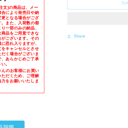
Card
Card
Sol
約注文]の商品は、メー
Barrier
Barrier
都合により発売日や納
Hyper
Hyper
変更となる場合がござ
Mat
Mat
す。また、入荷数の都
Series
Series
より一部のみの納品、
White
White
は商品をご用意できな
Share
Pack
Pack
合がございます。その
誠に恐れ入りますが、
[KMC]
[KMC]
文をキャンセルとさせ
ただく場合がございま
で、あらかじめご了承
さい。
さんのお客様にお買い
いただくため、ご理解
協力をお願いいたしま
品説明