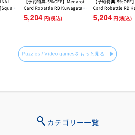
INAL
【予約特典-5%OFF】Medarot
【予約特典-5%OFF】M
 [Square
Card Robattle RB Kuwagata
Card Robattle RB K
Ver. [Imagineer][Switch]
[Imagineer][Switch
5,204
5,204
円
(税込)
円
(税込)
Puzzles / Video gamesをもっと見る
カテゴリー一覧