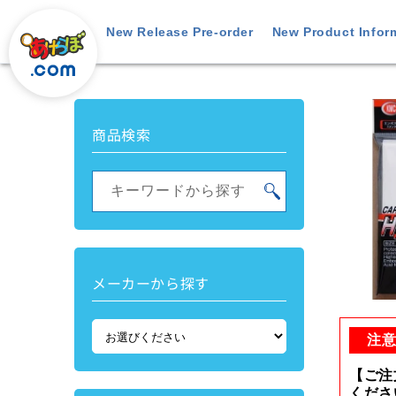
Skip to
content
New Release Pre-order
New Product Infor
Skip t
produ
商品検索
inform
キーワードから探す
メーカーから探す
Open
media
1
注
in
modal
【ご注
くださ