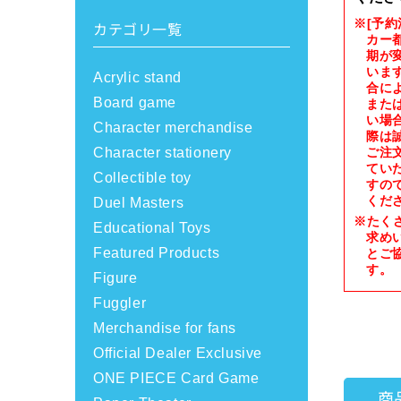
※[予
カテゴリ一覧
カー
期が
いま
Acrylic stand
合に
Board game
また
い場
Character merchandise
際は
Character stationery
ご注
てい
Collectible toy
すの
くだ
Duel Masters
※たく
Educational Toys
求め
Featured Products
とご
す。
Figure
Fuggler
Merchandise for fans
Official Dealer Exclusive
ONE PIECE Card Game
商