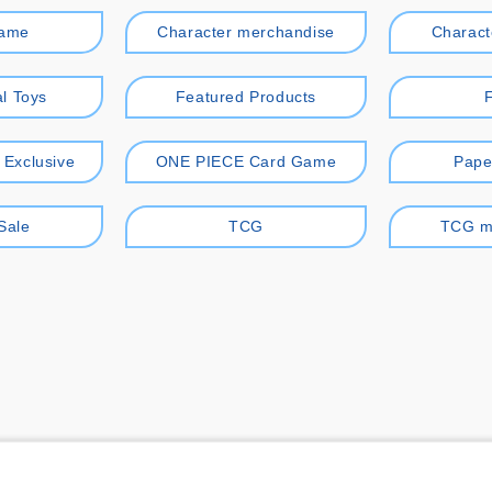
game
Character merchandise
Charact
l Toys
Featured Products
r Exclusive
ONE PIECE Card Game
Pape
Sale
TCG
TCG m