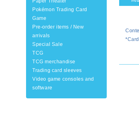
Paper Theater
Pokémon Trading Card
Game
Pre-order items / New
Conte
arrivals
*Card
Special Sale
TCG
TCG merchandise
Trading card sleeves
Video game consoles and
software