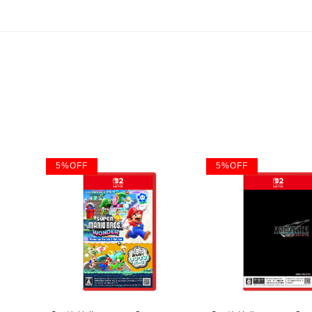
5
%
OFF
5
%
OFF