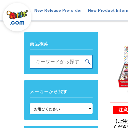
Skip to
content
New Release Pre-order
New Product Infor
Skip t
produ
商品検索
inform
キーワードから探す
メーカーから探す
Open
media
1
注
in
modal
【ご注
くださ