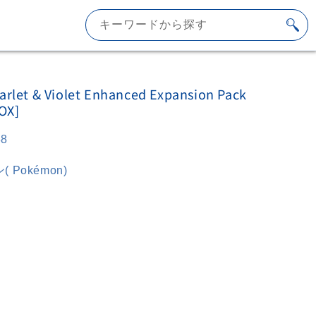
キーワードから探す
rlet & Violet Enhanced Expansion Pack
OX]
38
 Pokémon)