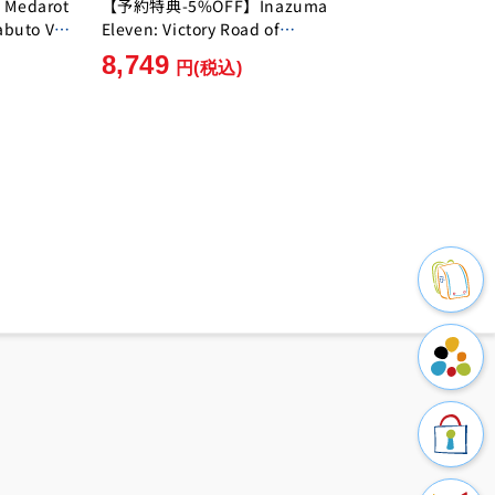
edarot
【予約特典-5%OFF】Inazuma
abuto Ver.
Eleven: Victory Road of
]
Heroes Nintendo Switch 2
8,749
円
(税込)
Edition [Level-5][Switch2]