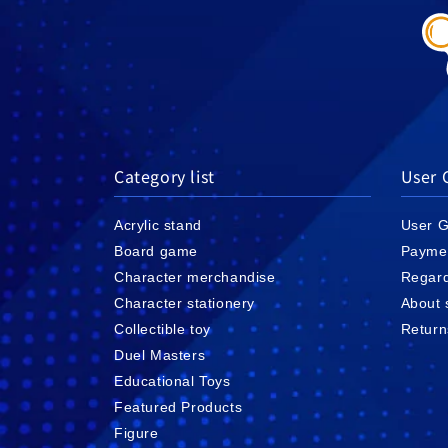
Category list
User 
Acrylic stand
User G
Board game
Payme
Character merchandise
Regard
Character stationery
About 
Collectible toy
Return
Duel Masters
Educational Toys
Featured Products
Figure