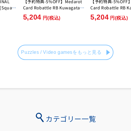
INAL
【予約特典-5%OFF】Medarot
【予約特典-5%OFF】M
 [Square
Card Robattle RB Kuwagata
Card Robattle RB K
Ver. [Imagineer][Switch]
[Imagineer][Switch
5,204
5,204
円
(税込)
円
(税込)
Puzzles / Video gamesをもっと見る
カテゴリー一覧