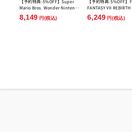
【予約特典-5%OFF】Super
【予約特典-5%OFF】F
Mario Bros. Wonder Nintendo
FANTASY VII REBIRTH
Switch 2 Edition + Everyone's
Enix][Switch 2]
8,149
6,249
円
(税込)
円
(税込)
Ring Ring Park [Nintendo]
[Switch2]