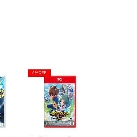
5
%
OFF