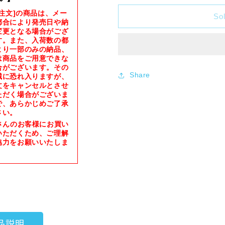
for
for
約注文]の商品は、メー
Pokémon
Pokémon
Sol
都合により発売日や納
Card
Card
変更となる場合がござ
Game
Game
す。また、入荷数の都
Scarlet
Scarlet
より一部のみの納品、
&amp;
&amp;
は商品をご用意できな
合がございます。その
Violet
Violet
Share
誠に恐れ入りますが、
Enhanced
Enhanced
文をキャンセルとさせ
Expansion
Expansion
ただく場合がございま
Pack
Pack
で、あらかじめご了承
&quot;Pokémon
&quot;Pokémon
さい。
Card
Card
さんのお客様にお買い
151&quot;
151&quot;
いただくため、ご理解
[BOX]
[BOX]
協力をお願いいたしま
品説明