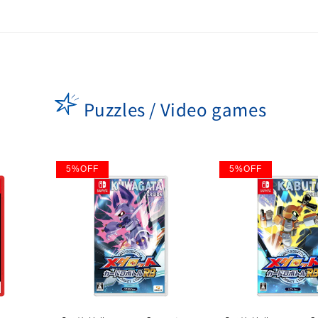
Puzzles / Video games
5
%
OFF
5
%
OFF