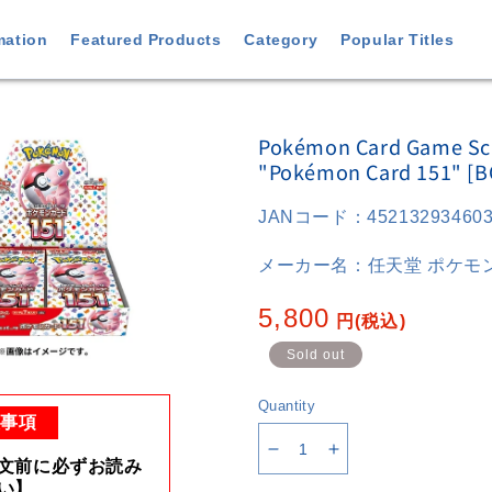
mation
Featured Products
Category
Popular Titles
o
Pokémon Card Game Sca
ct
"Pokémon Card 151" [B
ation
JANコード：
45213293460
メーカー名：
任天堂 ポケモン(
Regular
5,800
円
(税込)
price
Sold out
Quantity
意事項
Decrease
Increase
文前に必ずお読み
quantity
quantity
い】