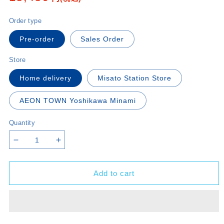
price
Order type
Pre-order
Sales Order
Store
Home delivery
Misato Station Store
AEON TOWN Yoshikawa Minami
Quantity
Decrease
Increase
quantity
quantity
for
for
Add to cart
LV-
LV-
N342b
N342b
Mitsubishi
Mitsubishi
Fuso
Fuso
Aero
Aero