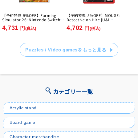
【予約特典-5%OFF】Farming
【予約特典-5%OFF】MOUSE:
Simulator 26: Nintendo Switch
Detective on Hire [U&I
Edition [GIANTS Software]
Entertainment Japan][Switch2]
4,731
4,702
[Switch]
円
円
(税込)
(税込)
Puzzles / Video gamesをもっと見る
カテゴリー一覧
Acrylic stand
Board game
Character merchandise