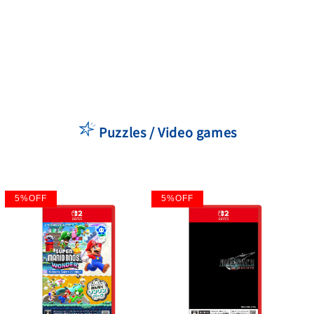
Puzzles / Video games
5
%
OFF
5
%
OFF