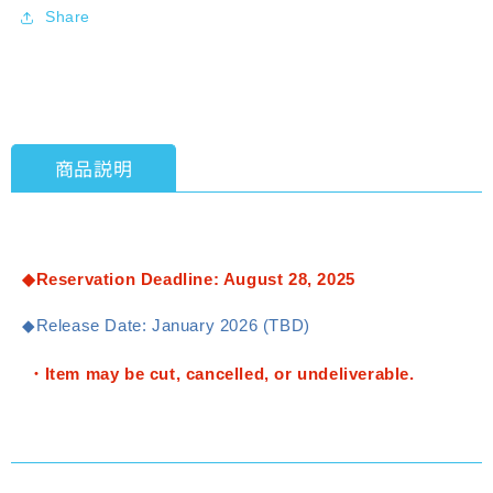
Star
Star
Share
Non-
Non-
Step
Step
Bus
Bus
(Tokyu
(Tokyu
Bus)
Bus)
[Tomytec]
[Tomytec]
商品説明
[Miniature
[Miniature
Car]
Car]
◆Reservation Deadline: August 28, 2025
◆Release Date: January 2026 (TBD)
・Item may be cut, cancelled, or undeliverable.