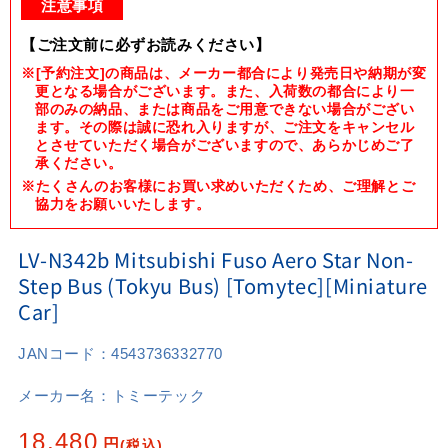
1
注意事項
in
modal
【ご注文前に必ずお読みください】
※[予約注文]の商品は、メーカー都合により発売日や納期が変
更となる場合がございます。また、入荷数の都合により一
部のみの納品、または商品をご用意できない場合がござい
ます。その際は誠に恐れ入りますが、ご注文をキャンセル
とさせていただく場合がございますので、あらかじめご了
承ください。
※たくさんのお客様にお買い求めいただくため、ご理解とご
協力をお願いいたします。
LV-N342b Mitsubishi Fuso Aero Star Non-
Step Bus (Tokyu Bus) [Tomytec][Miniature
Car]
JANコード：
4543736332770
メーカー名：
トミーテック
Regular
18,480
円
(税込)