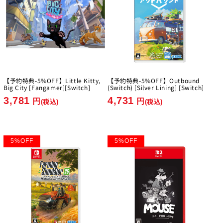
【予約特典-5%OFF】Little Kitty,
【予約特典-5%OFF】Outbound
Big City [Fangamer][Switch]
(Switch) [Silver Lining] [Switch]
3,781
4,731
円
円
(税込)
(税込)
5
%
OFF
5
%
OFF