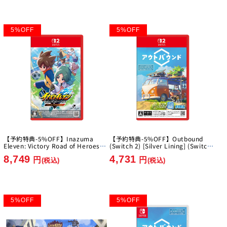
5
%
OFF
5
%
OFF
【予約特典-5%OFF】Inazuma
【予約特典-5%OFF】Outbound
Eleven: Victory Road of Heroes
(Switch 2) [Silver Lining] (Switch
Nintendo Switch 2 Edition [Level-
2)
8,749
4,731
5][Switch2]
円
円
(税込)
(税込)
5
%
OFF
5
%
OFF