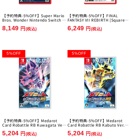
【予約特典-5%OFF】Super Mario
【予約特典-5%OFF】FINAL
Bros. Wonder Nintendo Switch 2
FANTASY VII REBIRTH [Square
Edition + Everyone's Ring Ring
Enix][Switch 2]
8,149
6,249
Park [Nintendo][Switch2]
円
円
(税込)
(税込)
5
%
OFF
5
%
OFF
【予約特典-5%OFF】Medarot
【予約特典-5%OFF】Medarot
Card Robattle RB Kuwagata Ver.
Card Robattle RB Kabuto Ver.
[Imagineer][Switch]
[Imagineer][Switch]
5,204
5,204
円
円
(税込)
(税込)