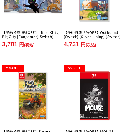
【予約特典-5%OFF】Little Kitty,
【予約特典-5%OFF】Outbound
Big City [Fangamer][Switch]
(Switch) [Silver Lining] [Switch]
3,781
4,731
円
円
(税込)
(税込)
5
%
OFF
5
%
OFF
【予約特典-5%OFF】Farming
【予約特典-5%OFF】MOUSE: