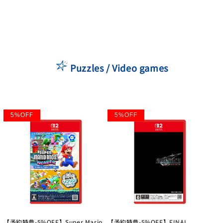
Puzzles / Video games
5
%
OFF
5
%
OFF
【予約特典-5%OFF】Super Mario
【予約特典-5%OFF】FINAL