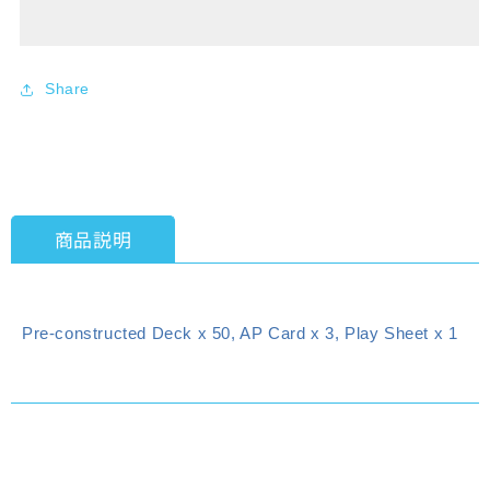
Starter
Starter
Deck
Deck
Tales
Tales
of
of
Share
Arise
Arise
[UA06ST]
[UA06ST]
[BANDAI]
[BANDAI]
[TCG]
[TCG]
商品説明
Pre-constructed Deck x 50, AP Card x 3, Play Sheet x 1