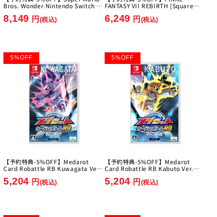
Bros. Wonder Nintendo Switch 2
FANTASY VII REBIRTH [Square
Edition + Everyone's Ring Ring
Enix][Switch 2]
8,149
6,249
Park [Nintendo][Switch2]
円
円
(税込)
(税込)
5
%
OFF
5
%
OFF
【予約特典-5%OFF】Medarot
【予約特典-5%OFF】Medarot
Card Robattle RB Kuwagata Ver.
Card Robattle RB Kabuto Ver.
[Imagineer][Switch]
[Imagineer][Switch]
5,204
5,204
円
円
(税込)
(税込)