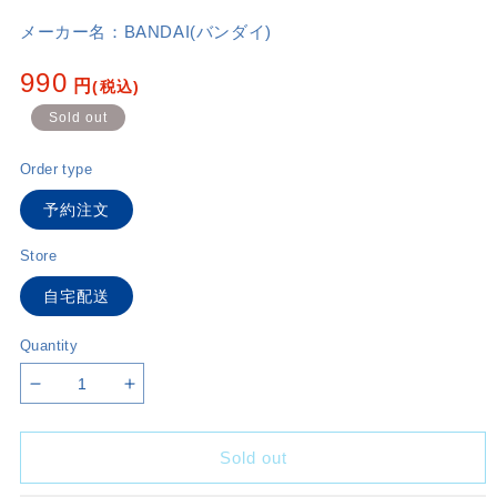
メーカー名：
BANDAI(バンダイ)
Regular
990
円
(税込)
price
Sold out
Order type
予約注文
Store
自宅配送
Quantity
Decrease
Increase
quantity
quantity
for
for
Sold out
UNION
UNION
ARENA
ARENA