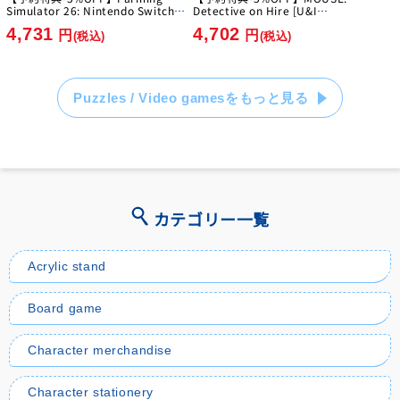
Simulator 26: Nintendo Switch
Detective on Hire [U&I
Edition [GIANTS Software]
Entertainment Japan][Switch2]
4,731
4,702
[Switch]
円
円
(税込)
(税込)
Puzzles / Video gamesをもっと見る
カテゴリー一覧
Acrylic stand
Board game
Character merchandise
Character stationery