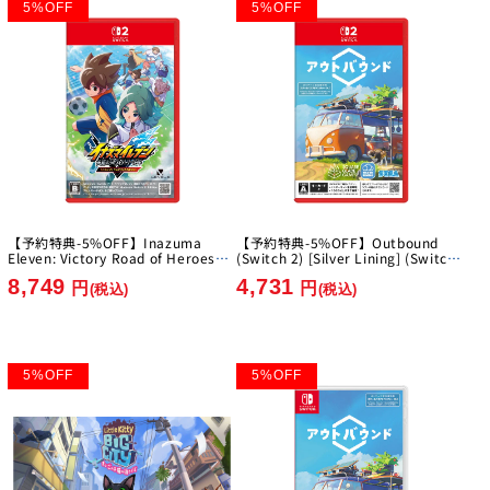
5
%
OFF
5
%
OFF
【予約特典-5%OFF】Inazuma
【予約特典-5%OFF】Outbound
Eleven: Victory Road of Heroes
(Switch 2) [Silver Lining] (Switch
Nintendo Switch 2 Edition [Level-
2)
8,749
4,731
5][Switch2]
円
円
(税込)
(税込)
5
%
OFF
5
%
OFF