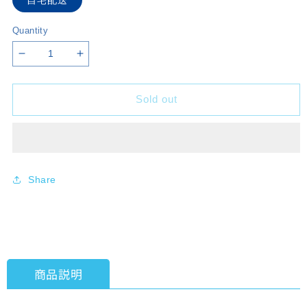
Quantity
Decrease
Increase
quantity
quantity
for
for
Sold out
Character
Character
Sleeve
Sleeve
Collection
Collection
Mat
Mat
Series
Series
Granblue
Granblue
Share
Fantasy
Fantasy
Tiamat
Tiamat
(No.MT1140)
(No.MT1140)
Pack
Pack
[movic]
[movic]
[Card
[Card
商品説明
Supplies]
Supplies]