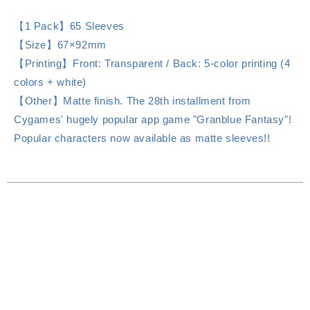
【1 Pack】65 Sleeves
【Size】67×92mm
【Printing】Front: Transparent / Back: 5-color printing (4
colors + white)
【Other】Matte finish. The 28th installment from
Cygames' hugely popular app game "Granblue Fantasy"!
Popular characters now available as matte sleeves!!