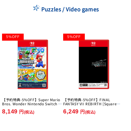
Puzzles / Video games
5
%
OFF
5
%
OFF
【予約特典-5%OFF】Super Mario
【予約特典-5%OFF】FINAL
Bros. Wonder Nintendo Switch 2
FANTASY VII REBIRTH [Square
Edition + Everyone's Ring Ring
Enix][Switch 2]
8,149
6,249
Park [Nintendo][Switch2]
円
円
(税込)
(税込)