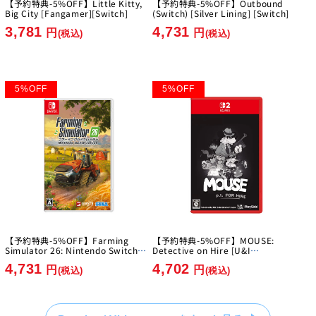
【予約特典-5%OFF】Little Kitty,
【予約特典-5%OFF】Outbound
Big City [Fangamer][Switch]
(Switch) [Silver Lining] [Switch]
3,781
4,731
円
円
(税込)
(税込)
5
%
OFF
5
%
OFF
【予約特典-5%OFF】Farming
【予約特典-5%OFF】MOUSE:
Simulator 26: Nintendo Switch
Detective on Hire [U&I
Edition [GIANTS Software]
Entertainment Japan][Switch2]
4,731
4,702
[Switch]
円
円
(税込)
(税込)