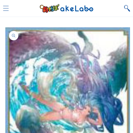
Skip to
content
Skip to
product
information