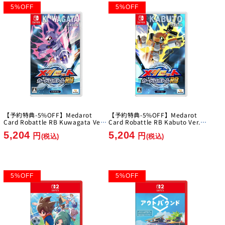
5
%
OFF
5
%
OFF
【予約特典-5%OFF】Medarot
【予約特典-5%OFF】Medarot
Card Robattle RB Kuwagata Ver.
Card Robattle RB Kabuto Ver.
[Imagineer][Switch]
[Imagineer][Switch]
5,204
5,204
円
円
(税込)
(税込)
5
%
OFF
5
%
OFF