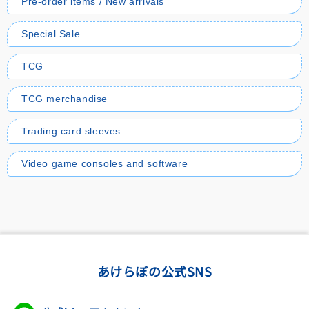
Pre-order items / New arrivals
Special Sale
TCG
TCG merchandise
Trading card sleeves
Video game consoles and software
あけらぼの公式SNS