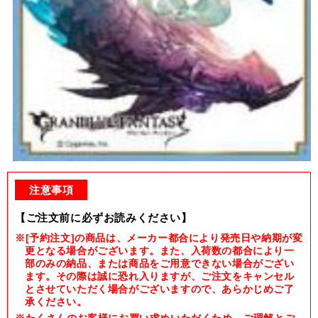
Open
media
1
注意事項
in
modal
【ご注文前に必ずお読みください】
※[予約注文]の商品は、メーカー都合により発売日や納期が変
更となる場合がございます。また、入荷数の都合により一
部のみの納品、または商品をご用意できない場合がござい
ます。その際は誠に恐れ入りますが、ご注文をキャンセル
とさせていただく場合がございますので、あらかじめご了
承ください。
※たくさんのお客様にお買い求めいただくため、ご理解とご