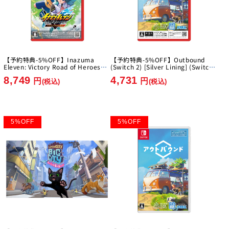
【予約特典-5%OFF】Inazuma
【予約特典-5%OFF】Outbound
Eleven: Victory Road of Heroes
(Switch 2) [Silver Lining] (Switch
Nintendo Switch 2 Edition [Level-
2)
8,749
4,731
5][Switch2]
円
円
(税込)
(税込)
5
%
OFF
5
%
OFF