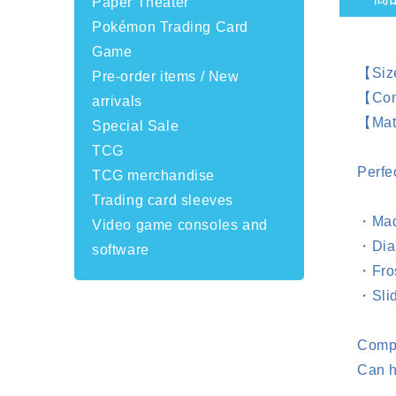
Paper Theater
Pokémon Trading Card
Game
【Siz
Pre-order items / New
【Com
arrivals
【Mate
Special Sale
TCG
Perfe
TCG merchandise
Trading card sleeves
・Made
Video game consoles and
・Diam
software
・Fros
・Slid
Compa
Can h