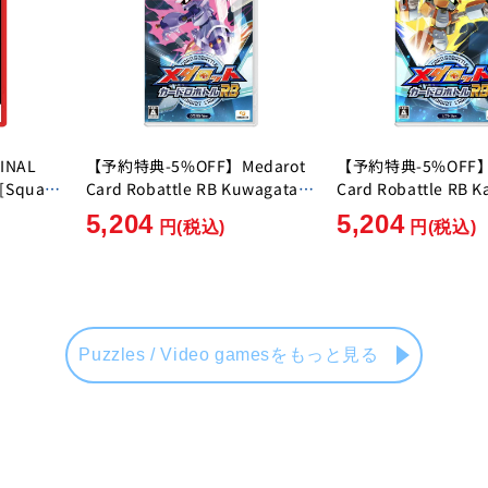
INAL
【予約特典-5%OFF】Medarot
【予約特典-5%OFF】M
 [Square
Card Robattle RB Kuwagata
Card Robattle RB K
Ver. [Imagineer][Switch]
[Imagineer][Switch
5,204
5,204
円
(税込)
円
(税込)
Puzzles / Video gamesをもっと見る