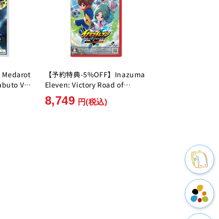
edarot
【予約特典-5%OFF】Inazuma
abuto Ver.
Eleven: Victory Road of
]
Heroes Nintendo Switch 2
8,749
円
(税込)
Edition [Level-5][Switch2]