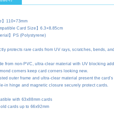
e】110×73mm
patible Card Size】6.3×8.85cm
rial】PS (Polystyrene)
ctly protects rare cards from UV rays, scratches, bends, and 
 from non-PVC, ultra-clear material with UV blocking addi
ond corners keep card corners looking new.
ted outer frame and ultra-clear material present the card's
e-in hinge and magnetic closure securely protect cards.
tible with 63x88mm cards
old cards up to 66x92mm