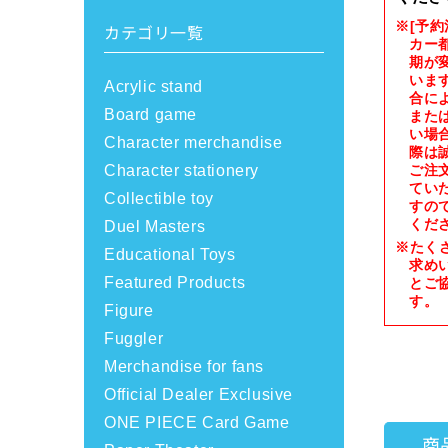
※[予
カテゴリ一覧
カー
期が
いま
Acrylic stand
合に
Board game
また
い場
Character merchandise
際は
Character stationery
ご注
てい
Collectible toy
すの
くだ
Duel Masters
※たく
Educational Toys
求め
Featured Products
とご
す。
Figure
Fuggler
Merchandise for fans
Official Dealer Exclusive
ONE PIECE Card Game
商