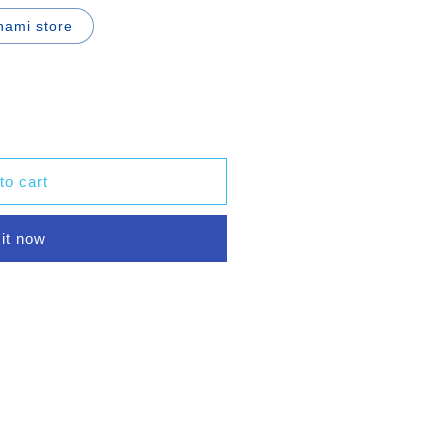
ami store
to cart
it now