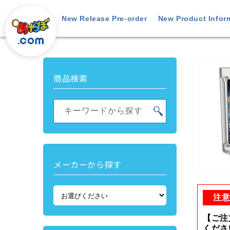
Skip to
content
New Release Pre-order
New Product Infor
Skip t
produ
商品検索
inform
キーワードから探す
メーカーから探す
Open
media
1
注
in
modal
【ご注
くださ