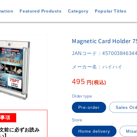
mation
Featured Products
Category
Popular Titles
o
Magnetic Card Holder 7
ct
ation
JANコード：
45700384634
メーカー名：
ハイハイ
Regular
495
円
(税込)
price
Order type
Pre-order
Sales Or
意事項
Store
文前に必ずお読み
Home delivery
Misa
い】