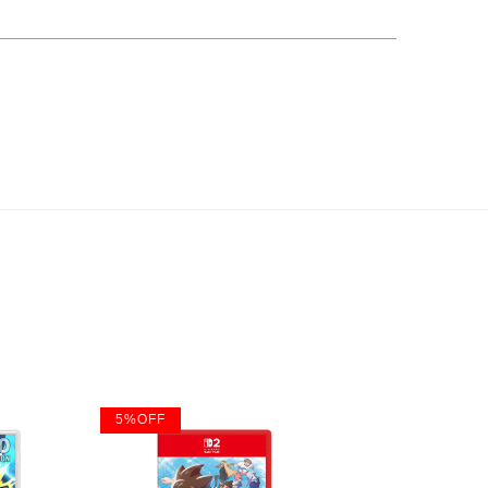
5
%
OFF