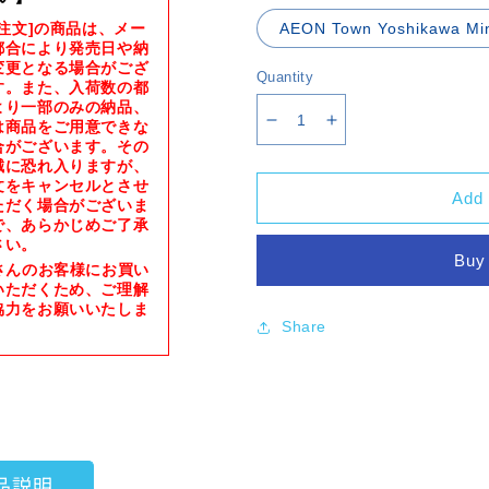
約注文]の商品は、メー
AEON Town Yoshikawa Min
都合により発売日や納
変更となる場合がござ
Quantity
す。また、入荷数の都
より一部のみの納品、
は商品をご用意できな
Decrease
Increase
合がございます。その
quantity
quantity
誠に恐れ入りますが、
for
for
文をキャンセルとさせ
Magnetic
Magnetic
Add 
ただく場合がございま
Card
Card
で、あらかじめご了承
Holder
Holder
さい。
Buy 
75PT
75PT
さんのお客様にお買い
1.9mm
1.9mm
いただくため、ご理解
協力をお願いいたしま
[Hi-
[Hi-
Share
Hi]
Hi]
[Supplies]
[Supplies]
品説明