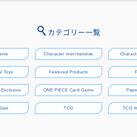
カテゴリー一覧
game
Character merchandise
Charact
l Toys
Featured Products
r Exclusive
ONE PIECE Card Game
Pape
Sale
TCG
TCG m