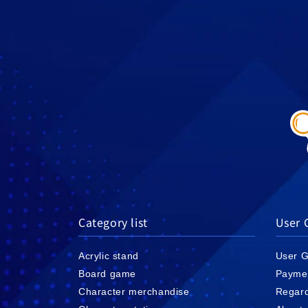
Category list
User 
Acrylic stand
User G
Board game
Payme
Character merchandise
Regard