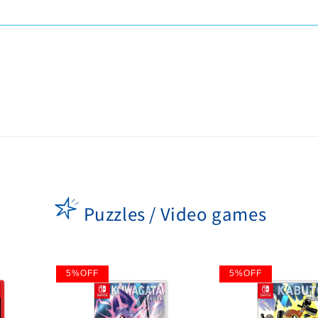
Puzzles / Video games
5
%
OFF
5
%
OFF