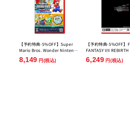
【予約特典-5%OFF】Super
【予約特典-5%OFF】F
Mario Bros. Wonder Nintendo
FANTASY VII REBIRTH
Switch 2 Edition + Everyone's
Enix][Switch 2]
8,149
6,249
円
(税込)
円
(税込)
Ring Ring Park [Nintendo]
[Switch2]