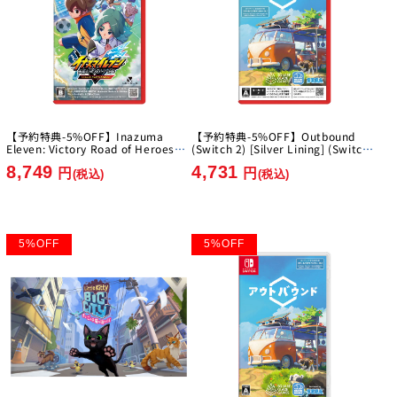
【予約特典-5%OFF】Inazuma
【予約特典-5%OFF】Outbound
Eleven: Victory Road of Heroes
(Switch 2) [Silver Lining] (Switch
Nintendo Switch 2 Edition [Level-
2)
8,749
4,731
5][Switch2]
円
円
(税込)
(税込)
5
%
OFF
5
%
OFF