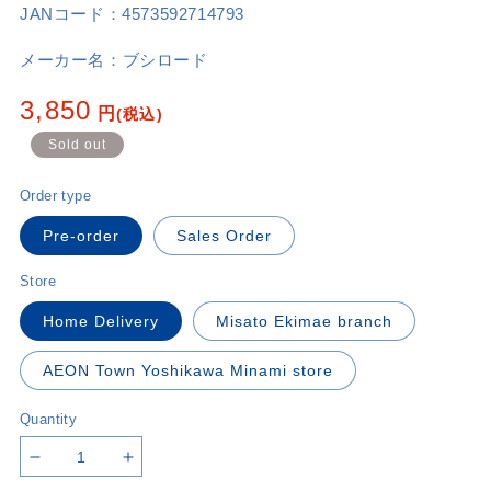
JANコード：
4573592714793
メーカー名：
ブシロード
Regular
3,850
円
(税込)
price
Sold out
Order type
Pre-order
Sales Order
Store
Home Delivery
Misato Ekimae branch
AEON Town Yoshikawa Minami store
Quantity
Decrease
Increase
quantity
quantity