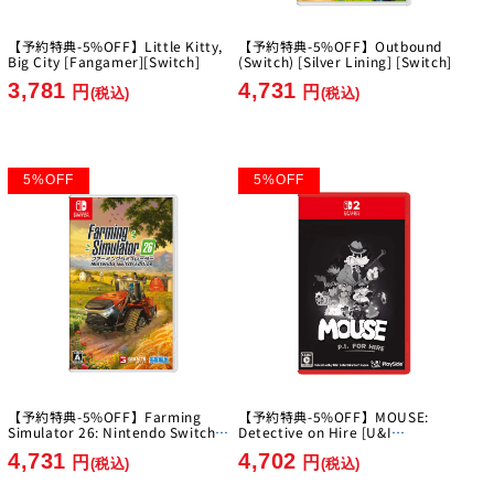
【予約特典-5%OFF】Little Kitty,
【予約特典-5%OFF】Outbound
Big City [Fangamer][Switch]
(Switch) [Silver Lining] [Switch]
3,781
4,731
円
円
(税込)
(税込)
5
%
OFF
5
%
OFF
【予約特典-5%OFF】Farming
【予約特典-5%OFF】MOUSE:
Simulator 26: Nintendo Switch
Detective on Hire [U&I
Edition [GIANTS Software]
Entertainment Japan][Switch2]
4,731
4,702
[Switch]
円
円
(税込)
(税込)