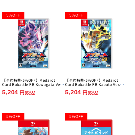
5
%
OFF
5
%
OFF
【予約特典-5%OFF】Medarot
【予約特典-5%OFF】Medarot
Card Robattle RB Kuwagata Ver.
Card Robattle RB Kabuto Ver.
[Imagineer][Switch]
[Imagineer][Switch]
5,204
5,204
円
円
(税込)
(税込)
5
%
OFF
5
%
OFF