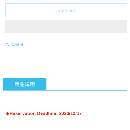
for
for
Sold out
Re
Re
バ
バ
ー
ー
ス
ス
for
for
you
Share
you
Booster
Booster
Pack
Pack
Anime
Anime
&quot;THE
&quot;THE
IDOLM@STER
IDOLM@STER
MILLION
MILLION
商品説明
LIVE!&quot;
LIVE!&quot;
BOX
BOX
(10
(10
Packs)
Packs)
[Bushiroad]
[Bushiroad]
◆Reservation Deadline: 2023/12/17
[TCG]
[TCG]