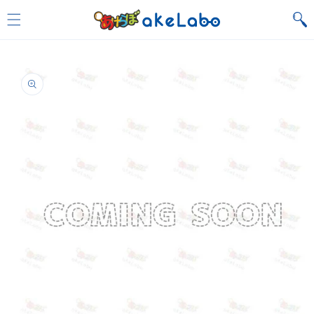
Skip to
content
Skip to
product
information