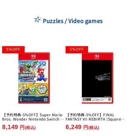
Puzzles / Video games
5
%
OFF
5
%
OFF
【予約特典-5%OFF】Super Mario
【予約特典-5%OFF】FINAL
Bros. Wonder Nintendo Switch 2
FANTASY VII REBIRTH [Square
Edition + Everyone's Ring Ring
Enix][Switch 2]
8,149
6,249
Park [Nintendo][Switch2]
円
円
(税込)
(税込)