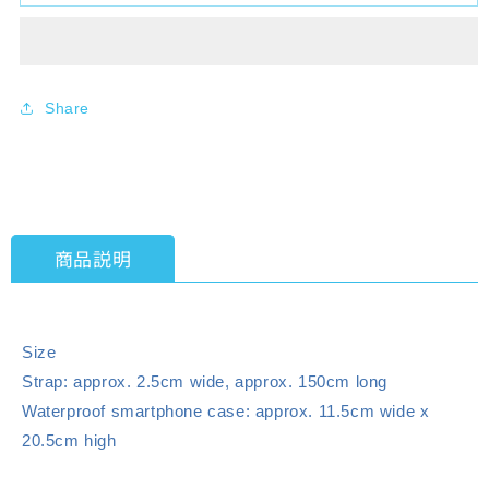
Live!
Live!
Nijigasaki
Nijigasaki
High
High
School
School
Idol
Idol
Share
Club
Club
Vinyl
Vinyl
Case
Case
with
with
Strap
Strap
商品説明
Size
Strap: approx. 2.5cm wide, approx. 150cm long
Waterproof smartphone case: approx. 11.5cm wide x
20.5cm high