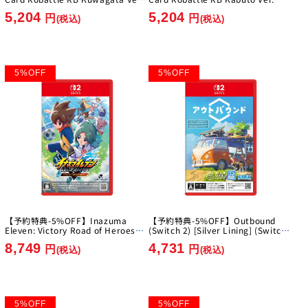
[Imagineer][Switch]
[Imagineer][Switch]
5,204
5,204
円
円
(税込)
(税込)
5
%
OFF
5
%
OFF
【予約特典-5%OFF】Inazuma
【予約特典-5%OFF】Outbound
Eleven: Victory Road of Heroes
(Switch 2) [Silver Lining] (Switch
Nintendo Switch 2 Edition [Level-
2)
8,749
4,731
5][Switch2]
円
円
(税込)
(税込)
5
%
OFF
5
%
OFF