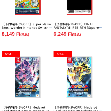
【予約特典-5%OFF】Super Mario
【予約特典-5%OFF】FINAL
Bros. Wonder Nintendo Switch 2
FANTASY VII REBIRTH [Square
Edition + Everyone's Ring Ring
Enix][Switch 2]
8,149
6,249
Park [Nintendo][Switch2]
円
円
(税込)
(税込)
5
%
OFF
5
%
OFF
【予約特典-5%OFF】Medarot
【予約特典-5%OFF】Medarot
Card Robattle RB Kuwagata Ver.
Card Robattle RB Kabuto Ver.