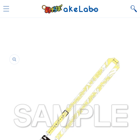
Skip to
content
Skip to
product
information