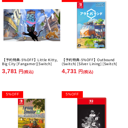
【予約特典-5%OFF】Little Kitty,
【予約特典-5%OFF】Outbound
Big City [Fangamer][Switch]
(Switch) [Silver Lining] [Switch]
3,781
4,731
円
円
(税込)
(税込)
5
%
OFF
5
%
OFF