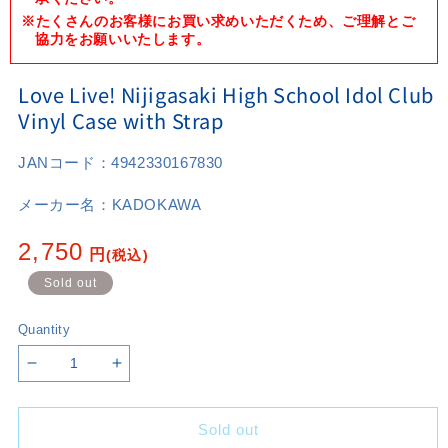
※たくさんのお客様にお買い求めいただくため、ご理解とご
協力をお願いいたします。
Love Live! Nijigasaki High School Idol Club
Vinyl Case with Strap
JANコード：
4942330167830
メーカー名：
KADOKAWA
Regular
2,750
円
(税込)
price
Sold out
Quantity
Decrease
Increase
quantity
quantity
for
for
Sold out
Love
Love