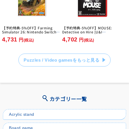
【予約特典-5%OFF】Farming
【予約特典-5%OFF】MOUSE:
Simulator 26: Nintendo Switch
Detective on Hire [U&I
Edition [GIANTS Software]
Entertainment Japan][Switch2]
4,731
4,702
[Switch]
円
円
(税込)
(税込)
Puzzles / Video gamesをもっと見る
カテゴリー一覧
Acrylic stand
Board game