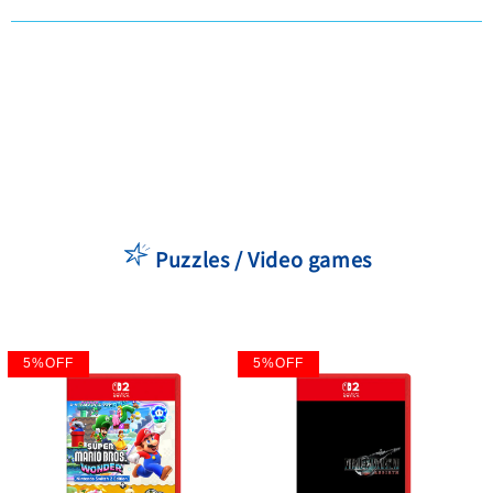
Puzzles / Video games
5
%
OFF
5
%
OFF