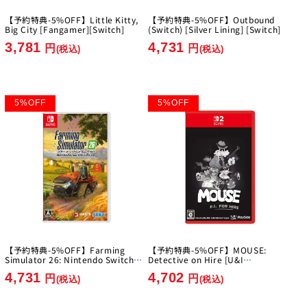
【予約特典-5%OFF】Little Kitty,
【予約特典-5%OFF】Outbound
Big City [Fangamer][Switch]
(Switch) [Silver Lining] [Switch]
3,781
4,731
円
円
(税込)
(税込)
5
%
OFF
5
%
OFF
【予約特典-5%OFF】Farming
【予約特典-5%OFF】MOUSE:
Simulator 26: Nintendo Switch
Detective on Hire [U&I
Edition [GIANTS Software]
Entertainment Japan][Switch2]
4,731
4,702
[Switch]
円
円
(税込)
(税込)