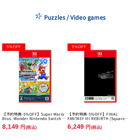
Puzzles / Video games
5
%
OFF
5
%
OFF
【予約特典-5%OFF】Super Mario
【予約特典-5%OFF】FINAL
Bros. Wonder Nintendo Switch 2
FANTASY VII REBIRTH [Square
Edition + Everyone's Ring Ring
Enix][Switch 2]
8,149
6,249
Park [Nintendo][Switch2]
円
円
(税込)
(税込)