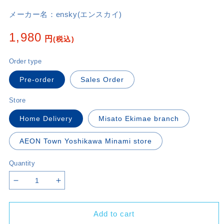
メーカー名：
ensky(エンスカイ)
Regular
1,980
円
(税込)
price
Order type
Pre-order
Sales Order
Store
Home Delivery
Misato Ekimae branch
AEON Town Yoshikawa Minami store
Quantity
Decrease
Increase
quantity
quantity
for
for
Add to cart
Jujutsu
Jujutsu