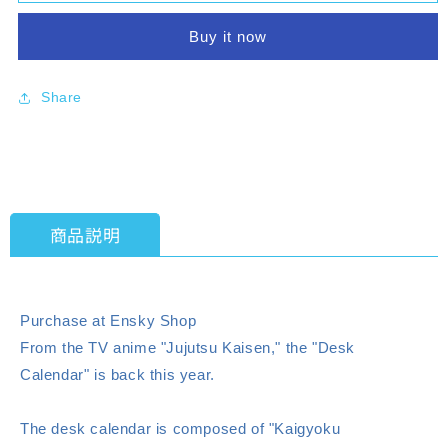
Kaisen
Kaisen
TV
TV
Buy it now
Anime
Anime
2024
2024
Desk
Desk
Share
Calendar
Calendar
CL-
CL-
025
025
[ensky]
[ensky]
商品説明
Purchase at Ensky Shop
From the TV anime "Jujutsu Kaisen," the "Desk
Calendar" is back this year.
The desk calendar is composed of "Kaigyoku