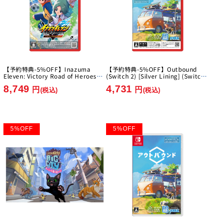
【予約特典-5%OFF】Inazuma
【予約特典-5%OFF】Outbound
Eleven: Victory Road of Heroes
(Switch 2) [Silver Lining] (Switch
Nintendo Switch 2 Edition [Level-
2)
8,749
4,731
5][Switch2]
円
円
(税込)
(税込)
5
%
OFF
5
%
OFF