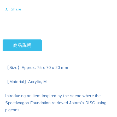
Stone
Stone
Ocean
Ocean
Share
DISC
DISC
Keychain
Keychain
2.
2.
E.
E.
Costello
Costello
[ensky]
[ensky]
商品説明
【Size】Approx. 75 x 70 x 20 mm
【Material】Acrylic, M
Introducing an item inspired by the scene where the
Speedwagon Foundation retrieved Jotaro's DISC using
pigeons!