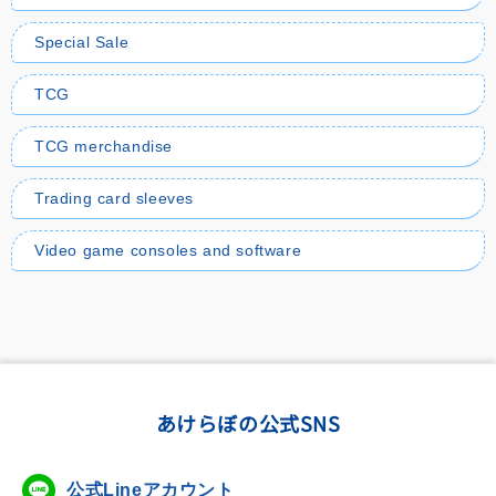
Special Sale
TCG
TCG merchandise
Trading card sleeves
Video game consoles and software
あけらぼの公式SNS
公式Lineアカウント