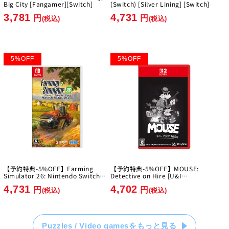
Big City [Fangamer][Switch]
(Switch) [Silver Lining] [Switch]
3,781
4,731
円
円
(税込)
(税込)
5
%
OFF
5
%
OFF
【予約特典-5%OFF】Farming
【予約特典-5%OFF】MOUSE:
Simulator 26: Nintendo Switch
Detective on Hire [U&I
Edition [GIANTS Software]
Entertainment Japan][Switch2]
4,731
4,702
[Switch]
円
円
(税込)
(税込)
Puzzles / Video gamesをもっと見る