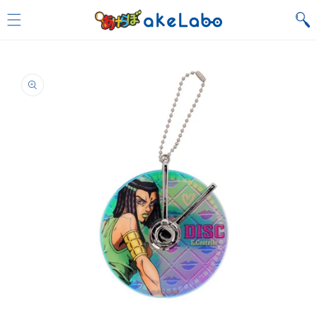
Skip to
content
Skip to
product
information