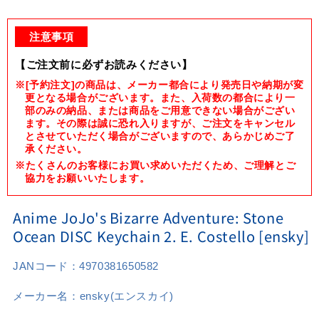
Open
media
1
注意事項
in
modal
【ご注文前に必ずお読みください】
※[予約注文]の商品は、メーカー都合により発売日や納期が変
更となる場合がございます。また、入荷数の都合により一
部のみの納品、または商品をご用意できない場合がござい
ます。その際は誠に恐れ入りますが、ご注文をキャンセル
とさせていただく場合がございますので、あらかじめご了
承ください。
※たくさんのお客様にお買い求めいただくため、ご理解とご
協力をお願いいたします。
Anime JoJo's Bizarre Adventure: Stone
Ocean DISC Keychain 2. E. Costello [ensky]
JANコード：
4970381650582
メーカー名：
ensky(エンスカイ)