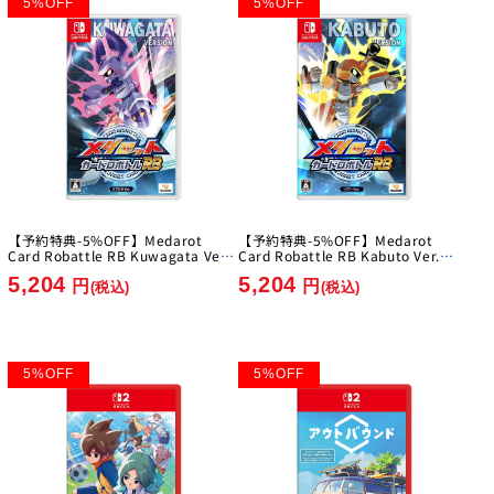
5
%
OFF
5
%
OFF
【予約特典-5%OFF】Medarot
【予約特典-5%OFF】Medarot
Card Robattle RB Kuwagata Ver.
Card Robattle RB Kabuto Ver.
[Imagineer][Switch]
[Imagineer][Switch]
5,204
5,204
円
円
(税込)
(税込)
5
%
OFF
5
%
OFF