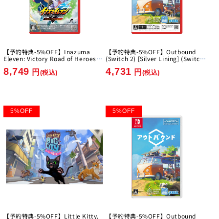
【予約特典-5%OFF】Inazuma
【予約特典-5%OFF】Outbound
Eleven: Victory Road of Heroes
(Switch 2) [Silver Lining] (Switch
Nintendo Switch 2 Edition [Level-
2)
8,749
4,731
5][Switch2]
円
円
(税込)
(税込)
5
%
OFF
5
%
OFF
【予約特典-5%OFF】Little Kitty,
【予約特典-5%OFF】Outbound