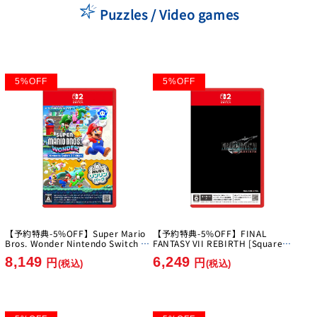
Puzzles / Video games
5
%
OFF
5
%
OFF
【予約特典-5%OFF】Super Mario
【予約特典-5%OFF】FINAL
Bros. Wonder Nintendo Switch 2
FANTASY VII REBIRTH [Square
Edition + Everyone's Ring Ring
Enix][Switch 2]
8,149
6,249
Park [Nintendo][Switch2]
円
円
(税込)
(税込)