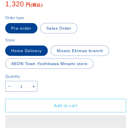
Regular
1,320
円
(税込)
price
Order type
Pre-order
Sales Order
Store
Home Delivery
Misato Ekimae branch
AEON Town Yoshikawa Minami store
Quantity
Decrease
Increase
quantity
quantity
for
for
Add to cart
Anime
Anime
JoJo&#39;s
JoJo&#39;s
Bizarre
Bizarre
Adventure:
Adventure: