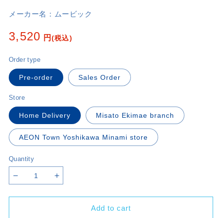
メーカー名：
ムービック
Regular
3,520
円
(税込)
price
Order type
Pre-order
Sales Order
Store
Home Delivery
Misato Ekimae branch
AEON Town Yoshikawa Minami store
Quantity
Decrease
Increase
quantity
quantity
for
for
Add to cart
Class
Class