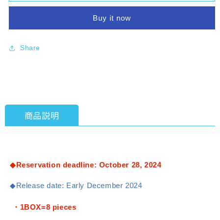
3-
3-
Z
Z
Buy it now
Ginpachi-
Ginpachi-
sensei
sensei
Character
Character
Share
Badge
Badge
Collection
Collection
(Box
(Box
of
of
8)
8)
[Movic]
[Movic]
商品説明
[Trading]
[Trading]
◆Reservation deadline: October 28, 2024
◆Release date: Early December 2024
・1BOX=8 pieces