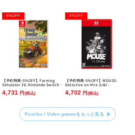
5
%
OFF
5
%
OFF
【予約特典-5%OFF】Farming
【予約特典-5%OFF】MOUSE:
Simulator 26: Nintendo Switch
Detective on Hire [U&I
Edition [GIANTS Software]
Entertainment Japan][Switch2]
4,731
4,702
[Switch]
円
円
(税込)
(税込)
Puzzles / Video gamesをもっと見る