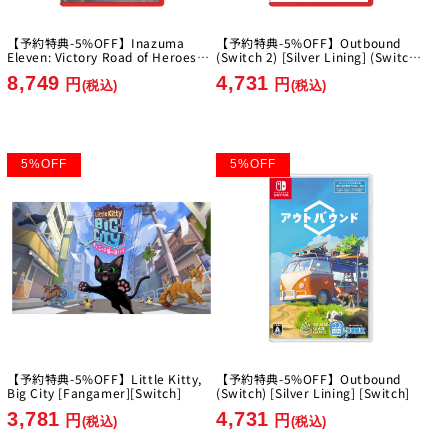
【予約特典-5%OFF】Inazuma
【予約特典-5%OFF】Outbound
Eleven: Victory Road of Heroes
(Switch 2) [Silver Lining] (Switch
Nintendo Switch 2 Edition [Level-
2)
8,749
4,731
5][Switch2]
円
円
(税込)
(税込)
5
%
OFF
5
%
OFF
【予約特典-5%OFF】Little Kitty,
【予約特典-5%OFF】Outbound
Big City [Fangamer][Switch]
(Switch) [Silver Lining] [Switch]
3,781
4,731
円
円
(税込)
(税込)