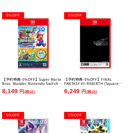
5
%
OFF
5
%
OFF
【予約特典-5%OFF】Super Mario
【予約特典-5%OFF】FINAL
Bros. Wonder Nintendo Switch 2
FANTASY VII REBIRTH [Square
Edition + Everyone's Ring Ring
Enix][Switch 2]
8,149
6,249
Park [Nintendo][Switch2]
円
円
(税込)
(税込)
5
%
OFF
5
%
OFF