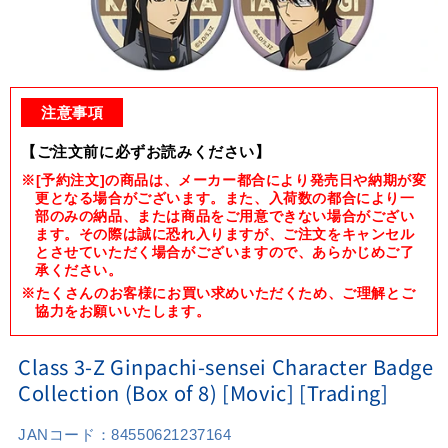
Open
media
1
注意事項
in
modal
【ご注文前に必ずお読みください】
※[予約注文]の商品は、メーカー都合により発売日や納期が変
更となる場合がございます。また、入荷数の都合により一
部のみの納品、または商品をご用意できない場合がござい
ます。その際は誠に恐れ入りますが、ご注文をキャンセル
とさせていただく場合がございますので、あらかじめご了
承ください。
※たくさんのお客様にお買い求めいただくため、ご理解とご
協力をお願いいたします。
Class 3-Z Ginpachi-sensei Character Badge
Collection (Box of 8) [Movic] [Trading]
JANコード：
84550621237164