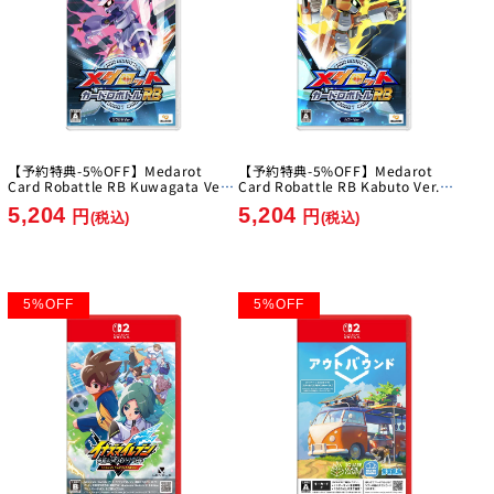
【予約特典-5%OFF】Medarot
【予約特典-5%OFF】Medarot
Card Robattle RB Kuwagata Ver.
Card Robattle RB Kabuto Ver.
[Imagineer][Switch]
[Imagineer][Switch]
5,204
5,204
円
円
(税込)
(税込)
5
%
OFF
5
%
OFF