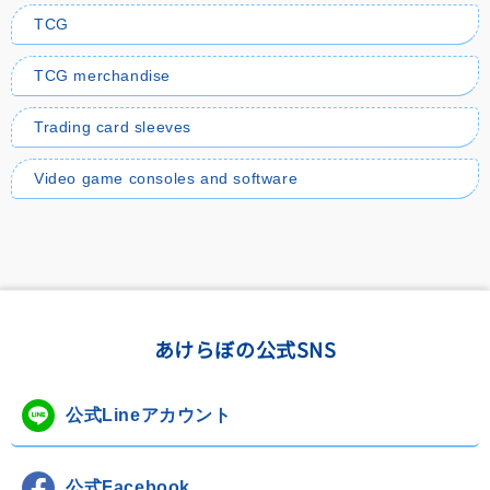
TCG
TCG merchandise
Trading card sleeves
Video game consoles and software
あけらぼの公式SNS
公式Lineアカウント
公式Facebook